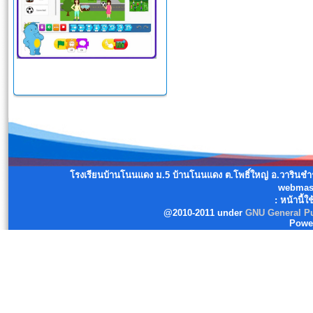
โรงเรียนบ้านโนนแดง ม.5 บ้านโนนแดง ต.โพธิ์ใหญ่ อ.วารินช
webmast
: หน้านี้ใ
@2010-2011 under
GNU General Pu
Powe