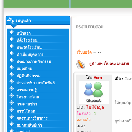
เมนูหลัก
หน้าแรก
ที่ตั้งโรงเรียน
ประวัติโรงเรียน
เว็บบอร์ด
>>
>>
ทำเนียบบุคลากร
ประมวลภาพกิจกรรม
ยูฟ่าเบท เว็บตรง เล่นง่าย
สมุดเยี่ยม
ปฏิทินกิจกรรม
โดย
Vern
เมื่อ :
อังค
ข่าวสาร/ประชาสัมพันธ์
สาระความรู้
โครงการ/งาน
ให้คุณสนุ
กระดานข่าว
UID :
ไม่มีข้อมูล
ดาวน์โหลด
โพสแล้ว
:
1
ผลงานทางวิชาการ
ตอบแล้ว
:
ยูฟ่าเบทเป
สมาคมศิษย์เก่า
เพศ :
contact