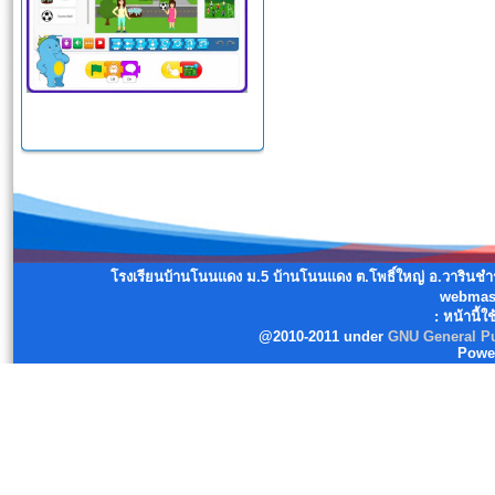
โรงเรียนบ้านโนนแดง ม.5 บ้านโนนแดง ต.โพธิ์ใหญ่ อ.วารินช
webmast
: หน้านี้ใ
@2010-2011 under
GNU General Pu
Powe